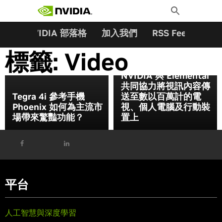
搜尋關鍵字:
Skip
Toggle
to
Search
content
夥伴
NVIDIA 部落格
加入我們
RSS Feeds
訂
標籤:
Video
NVIDIA 與 Elemental
共同協力將視訊內容傳
Tegra 4i 參考手機
送至數以百萬計的電
Phoenix 如何為主流市
視、個人電腦及行動裝
場帶來驚豔功能？
置上
平台
人工智慧與深度學習