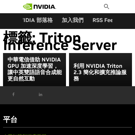
搜尋關鍵字:
Skip
Toggle
to
Search
content
夥伴
NVIDIA 部落格
加入我們
RSS Feeds
訂
標籤:
Triton
Inference Server
中華電信借助 NVIDIA
GPU 加速深度學習，
利用 NVIDIA Triton
讓中英雙語語音合成能
2.3 簡化和擴充推論服
更自然互動
務
平台