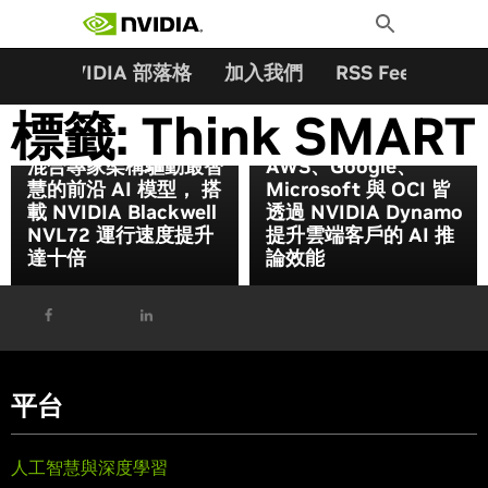
搜尋關鍵字:
Skip
Toggle
to
Search
content
夥伴
NVIDIA 部落格
加入我們
RSS Feeds
訂
標籤:
Think SMART
混合專家架構驅動最智
AWS、Google、
慧的前沿 AI 模型， 搭
Microsoft 與 OCI 皆
載 NVIDIA Blackwell
透過 NVIDIA Dynamo
NVL72 運行速度提升
提升雲端客戶的 AI 推
達十倍
論效能
平台
人工智慧與深度學習