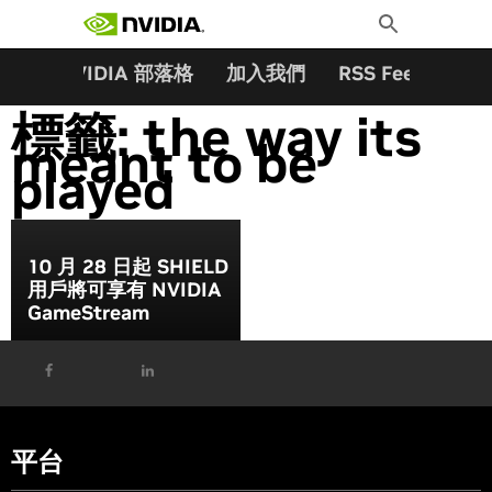
搜尋關鍵字:
Skip
Toggle
to
Search
content
夥伴
NVIDIA 部落格
加入我們
RSS Feeds
訂
標籤:
the way its
meant to be
played
10 月 28 日起 SHIELD
用戶將可享有 NVIDIA
GameStream
平台