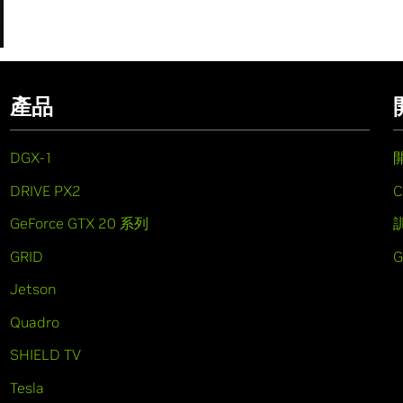
產品
DGX-1
DRIVE PX2
C
GeForce GTX 20 系列
GRID
Jetson
Quadro
SHIELD TV
Tesla