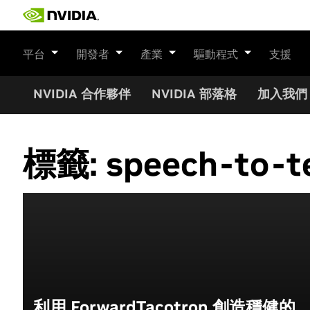
Skip
to
content
平台
開發者
產業
驅動程式
支援
NVIDIA 合作夥伴
NVIDIA 部落格
加入我們
標籤:
speech-to-t
利用 ForwardTacotron 創造穩健的