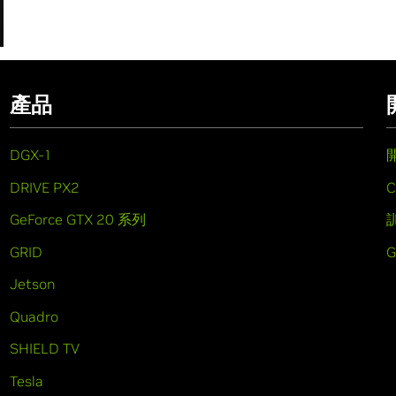
產品
DGX-1
DRIVE PX2
C
GeForce GTX 20 系列
GRID
Jetson
Quadro
SHIELD TV
Tesla