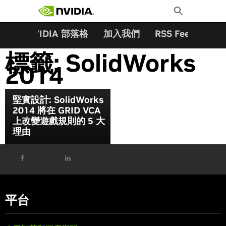
搜尋關鍵字:
Skip
Toggle
to
Search
content
夥伴
NVIDIA 部落格
加入我們
RSS Feeds
訂
標籤:
SolidWorks
2014
堅實設計: SolidWorks
2014 將在 GRID VCA
上改變遊戲規則的 5 大
理由
平台