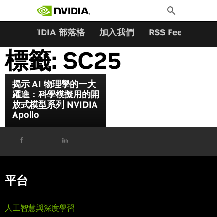
搜尋關鍵字:
Skip
Toggle
to
Search
content
夥伴
NVIDIA 部落格
加入我們
RSS Feeds
訂
標籤:
SC25
揭示 AI 物理學的一大
躍進：科學模擬用的開
放式模型系列 NVIDIA
Apollo
平台
人工智慧與深度學習