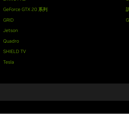
GeForce GTX 20 系列
GRID
Jetson
Quadro
SHIELD TV
Tesla