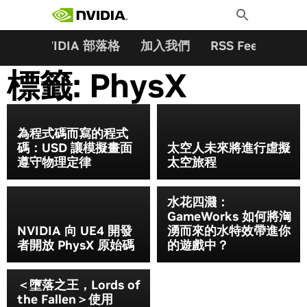
搜尋關鍵字:
Skip
Toggle
to
Search
content
夥伴
NVIDIA 部落格
加入我們
RSS Feeds
訂
標籤:
PhysX
為程式碼而寫的程式
碼：USD 讓模擬畫面
太空人未來將進行虛擬
遵守物理定律
太空旅程
水花四濺：
GameWorks 如何將洶
NVIDIA 向 UE4 開發
湧而來的水特效帶進你
者開放 PhysX 原始碼
的遊戲中？
＜墮落之王，Lords of
the Fallen＞使用