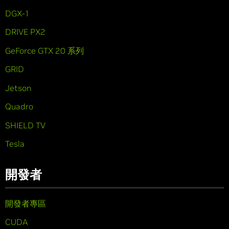
DGX-1
DRIVE PX2
GeForce GTX 20 系列
GRID
Jetson
Quadro
SHIELD TV
Tesla
開發者
開發者專區
CUDA