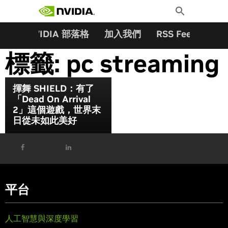
搜尋關鍵字:
Skip
Toggle
to
Search
content
夥伴
NVIDIA 部落格
加入我們
RSS Feeds
訂
標籤:
pc streaming
揮舞 SHIELD：有了
「Dead On Arrival
2」這個遊戲，世界末
日從未如此美好
平台
人工智慧與深度學習