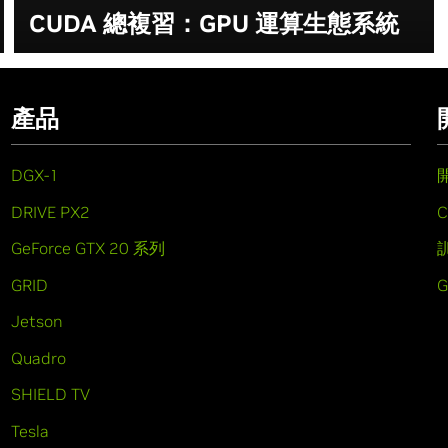
CUDA 總複習：GPU 運算生態系統
產品
DGX-1
DRIVE PX2
C
GeForce GTX 20 系列
GRID
Jetson
Quadro
SHIELD TV
Tesla