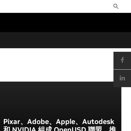
Toggle
Search
Pixar、Adobe、Apple、Autodesk
和 NVIDIA 組成 OpenUSD 聯盟，推