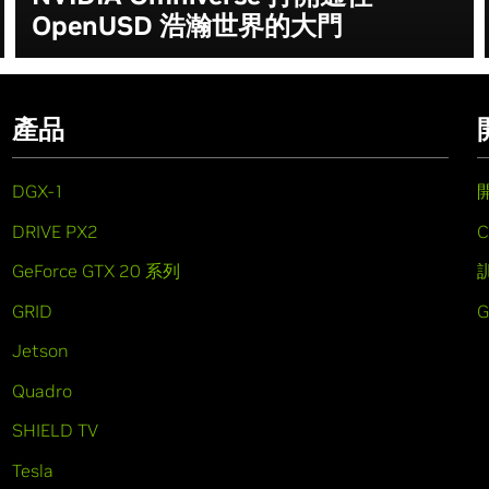
OpenUSD 浩瀚世界的大門
產品
DGX-1
DRIVE PX2
C
GeForce GTX 20 系列
GRID
Jetson
Quadro
SHIELD TV
Tesla