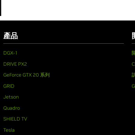
產品
DGX-1
DRIVE PX2
C
GeForce GTX 20 系列
GRID
Jetson
Quadro
SHIELD TV
Tesla