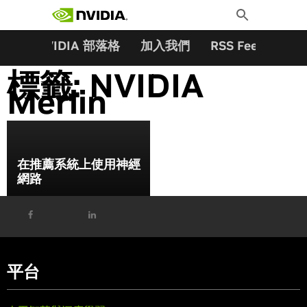
搜尋關鍵字:
Skip
Toggle
to
Search
content
夥伴
NVIDIA 部落格
加入我們
RSS Feeds
訂
標籤:
NVIDIA
Merlin
在推薦系統上使用神經
網路
平台