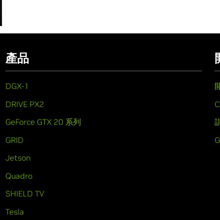
產品
DGX-1
DRIVE PX2
C
GeForce GTX 20 系列
GRID
Jetson
Quadro
SHIELD TV
Tesla