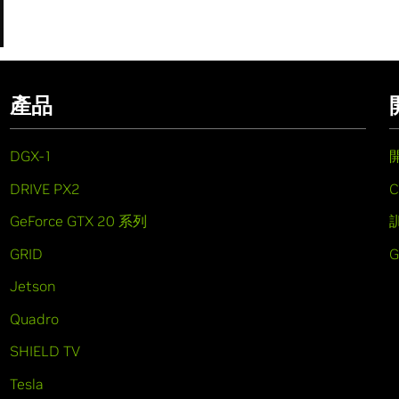
產品
DGX-1
DRIVE PX2
C
GeForce GTX 20 系列
GRID
Jetson
Quadro
SHIELD TV
Tesla