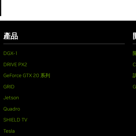
產品
DGX-1
DRIVE PX2
C
GeForce GTX 20 系列
GRID
Jetson
Quadro
SHIELD TV
Tesla