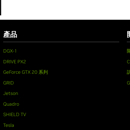
產品
DGX-1
DRIVE PX2
C
GeForce GTX 20 系列
GRID
Jetson
Quadro
SHIELD TV
Tesla