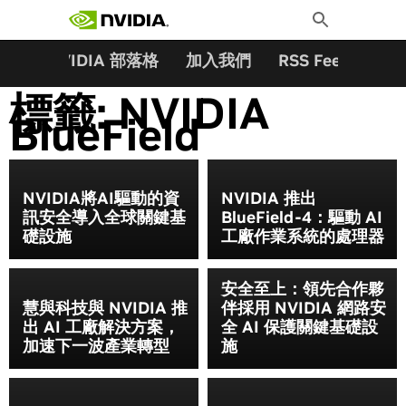
搜尋關鍵字:
Skip
Toggle
to
Search
content
夥伴
NVIDIA 部落格
加入我們
RSS Feeds
訂
標籤:
NVIDIA
BlueField
NVIDIA將AI驅動的資
NVIDIA 推出
訊安全導入全球關鍵基
BlueField-4：驅動 AI
礎設施
工廠作業系統的處理器
安全至上：領先合作夥
慧與科技與 NVIDIA 推
伴採用 NVIDIA 網路安
出 AI 工廠解決方案，
全 AI 保護關鍵基礎設
加速下一波產業轉型
施