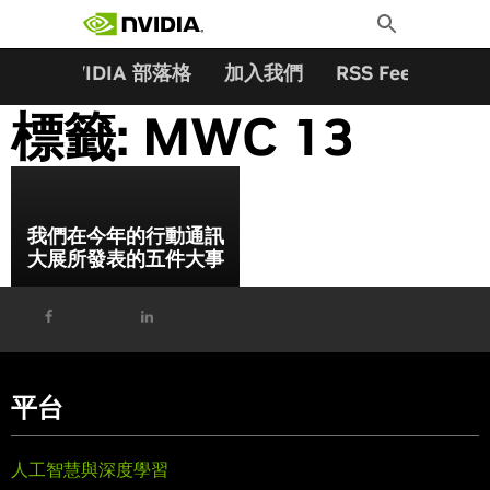
搜尋關鍵字:
Skip
Toggle
to
Search
content
夥伴
NVIDIA 部落格
加入我們
RSS Feeds
訂
標籤:
MWC 13
我們在今年的行動通訊
大展所發表的五件大事
平台
人工智慧與深度學習