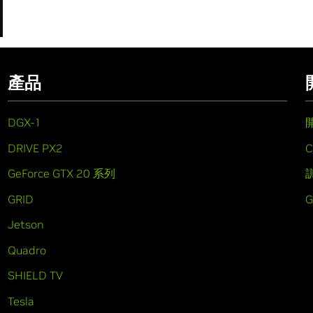
產品
DGX-1
DRIVE PX2
C
GeForce GTX 20 系列
GRID
Jetson
Quadro
SHIELD TV
Tesla