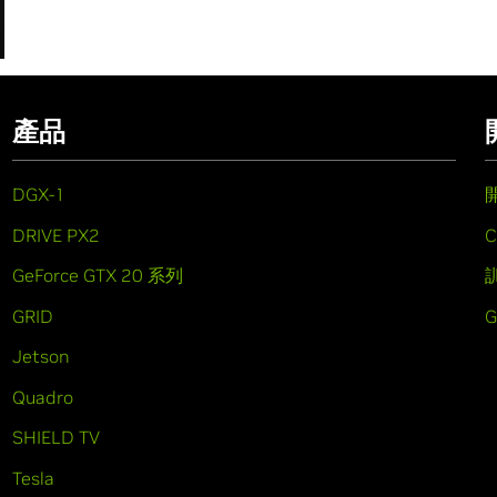
產品
DGX-1
DRIVE PX2
C
GeForce GTX 20 系列
GRID
Jetson
Quadro
SHIELD TV
Tesla