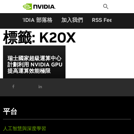
搜尋關鍵字:
Skip
Toggle
to
Search
content
夥伴
NVIDIA 部落格
加入我們
RSS Feeds
訂
標籤:
K20X
瑞士國家超級運算中心
計劃利用 NVIDIA GPU
提高運算效能極限
平台
人工智慧與深度學習