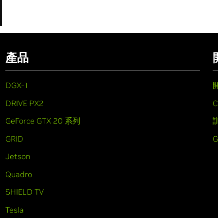
產品
DGX-1
DRIVE PX2
C
GeForce GTX 20 系列
GRID
Jetson
Quadro
SHIELD TV
Tesla