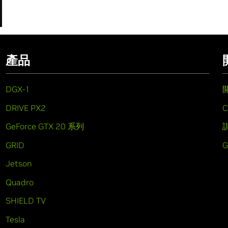
產品
DGX-1
DRIVE PX2
C
GeForce GTX 20 系列
GRID
Jetson
Quadro
SHIELD TV
Tesla