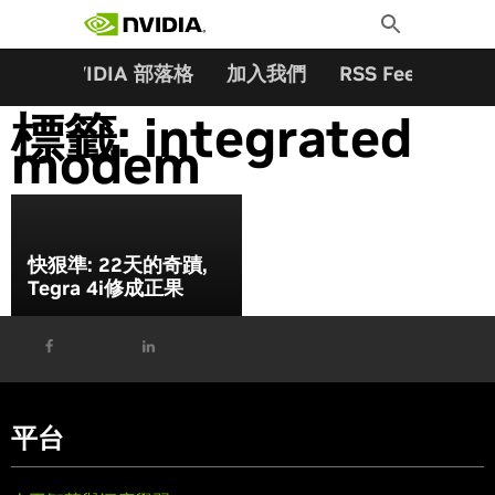
搜尋關鍵字:
Skip
Toggle
to
Search
content
夥伴
NVIDIA 部落格
加入我們
RSS Feeds
訂
標籤:
integrated
modem
快狠準: 22天的奇蹟,
Tegra 4i修成正果
平台