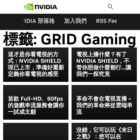
搜尋關鍵字:
Skip
Toggle
to
Search
content
夥伴
NVIDIA 部落格
加入我們
RSS Feeds
訂
標籤:
GRID Gaming
這才是你看電視的方
電視上播什麼？有了
式：NVIDIA SHIELD
NVIDIA SHIELD，不
現已上市，準備好重新
管你想做什麼都行…讓
定義你看電視的感受
我們一探究竟
首款 Full-HD、60fps
革命不會在電視直播 –
的遊戲串流服務會讓你
我們的革命將從雲端串
一試成主顧
流
沒錯，它可以玩《末日
之戰》：您可以在