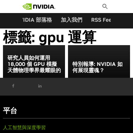
搜尋關鍵字:
Skip
Toggle
to
Search
content
夥伴
NVIDIA 部落格
加入我們
RSS Feeds
訂
標籤:
gpu 運算
研究人員如何運用
18,000 個 GPU 模擬
特別報導: NVIDIA 如
天體物理學界最耀眼的
何展現靈魂？
平台
人工智慧與深度學習