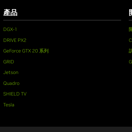
產品
DGX-1
DRIVE PX2
C
GeForce GTX 20 系列
GRID
Jetson
Quadro
SHIELD TV
Tesla