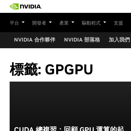
Skip
to
content
平台
開發者
產業
驅動程式
支援
NVIDIA 合作夥伴
NVIDIA 部落格
加入我們
標籤:
GPGPU
CUDA 總複習：回顧 GPU 運算的起