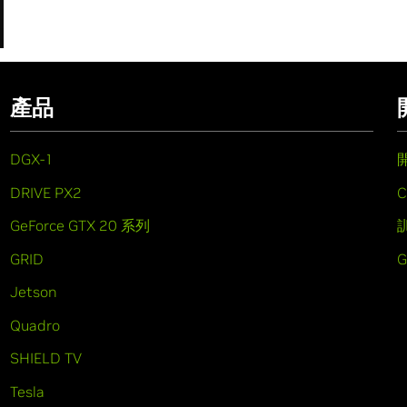
產品
DGX-1
DRIVE PX2
C
GeForce GTX 20 系列
GRID
Jetson
Quadro
SHIELD TV
Tesla