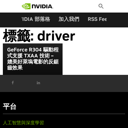
搜尋關鍵字:
Skip
Toggle
to
Search
content
夥伴
NVIDIA 部落格
加入我們
RSS Feeds
訂
標籤:
driver
GeForce R304 驅動程
式支援 TXAA 技術 –
媲美好萊塢電影的反鋸
齒效果
平台
人工智慧與深度學習