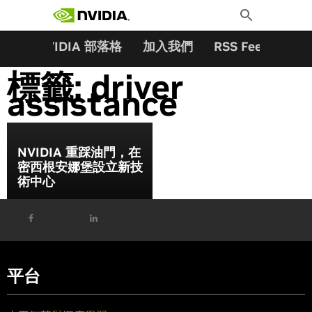
搜尋關鍵字:
Skip
Toggle
to
Search
content
夥伴
NVIDIA 部落格
加入我們
RSS Feeds
訂
標籤:
driver
assistance
NVIDIA 重踩油門，在
密西根安娜堡設立新技
術中心
平台