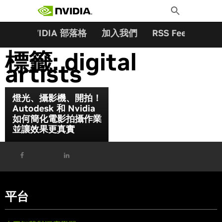
搜尋關鍵字:
Skip
Toggle
to
Search
content
夥伴
NVIDIA 部落格
加入我們
RSS Feeds
訂
標籤:
digital
artists
燈光、攝影機、開拍！
Autodesk 和 Nvidia
如何簡化電影拍攝作業
並讓效果更真實
平台