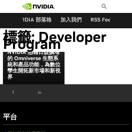
搜尋關鍵字:
Skip
Toggle
to
Search
content
夥伴
NVIDIA 部落格
加入我們
RSS Feeds
訂
標籤:
Developer
Program
NVIDIA 憑藉日益擴增
的 Omniverse 生態系
統和產品功能，為數位
孿生開拓新市場和新視
界
平台