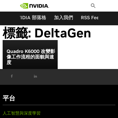
搜尋關鍵字:
Skip
Toggle
to
Search
content
夥伴
NVIDIA 部落格
加入我們
RSS Feeds
訂
標籤:
DeltaGen
Quadro K6000 改變影
像工作流程的面貌與速
度
平台
人工智慧與深度學習