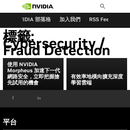
搜尋關鍵字:
Skip
Toggle
to
Search
content
夥伴
NVIDIA 部落格
加入我們
RSS Feeds
訂
標籤:
Cybersecurity /
Fraud Detection
使用 NVIDIA
Morpheus 加速下一代
網路安全，立即把握搶
有效率地橫向擴充深度
先試用的機會
學習雲端
平台