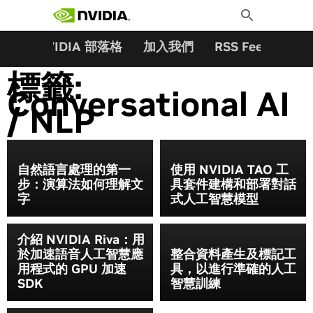
搜尋關鍵字:
Skip
Toggle
to
Search
content
夥伴
NVIDIA 部落格
加入我們
RSS Feeds
訂
標籤:
Conversational AI
/ NLP
自然語言處理的第一
使用 NVIDIA TAO 工
步：演算法如何理解文
具套件建構和部署對話
字
式人工智慧模型
介紹 NVIDIA Riva：用
於加速語音人工智慧應
整合資料產生及標記工
用程式的 GPU 加速
具，以進行準確的人工
SDK
智慧訓練