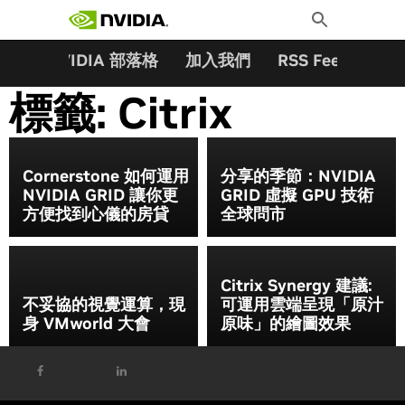
搜尋關鍵字:
Skip
Toggle
to
Search
content
夥伴
NVIDIA 部落格
加入我們
RSS Feeds
訂
標籤:
Citrix
Cornerstone 如何運用
分享的季節：NVIDIA
NVIDIA GRID 讓你更
GRID 虛擬 GPU 技術
方便找到心儀的房貸
全球問市
Citrix Synergy 建議:
不妥協的視覺運算，現
可運用雲端呈現「原汁
身 VMworld 大會
原味」的繪圖效果