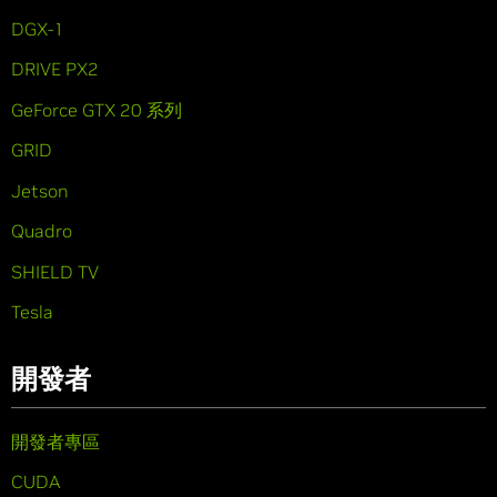
DGX-1
DRIVE PX2
GeForce GTX 20 系列
GRID
Jetson
Quadro
SHIELD TV
Tesla
開發者
開發者專區
CUDA