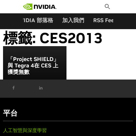
搜尋關鍵字:
Skip
Toggle
to
Search
content
夥伴
NVIDIA 部落格
加入我們
RSS Feeds
訂
標籤:
CES2013
「Project SHIELD」
與 Tegra 4在 CES 上
獲獎無數
平台
人工智慧與深度學習