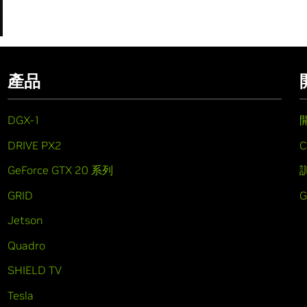
產品
DGX-1
DRIVE PX2
C
GeForce GTX 20 系列
GRID
Jetson
Quadro
SHIELD TV
Tesla