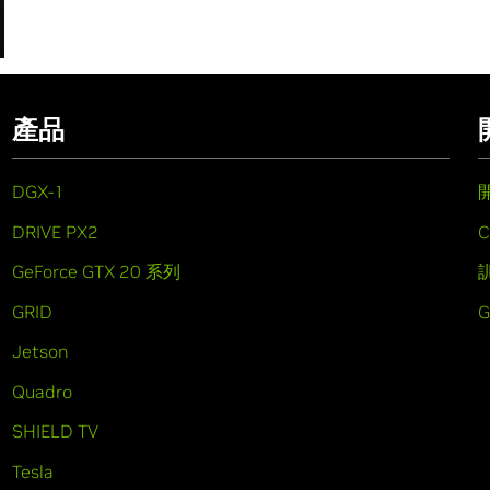
產品
DGX-1
DRIVE PX2
C
GeForce GTX 20 系列
GRID
Jetson
Quadro
SHIELD TV
Tesla