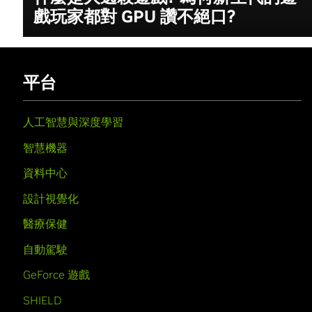
戲玩家都對 GPU 讚不絕口?
平台
人工智慧與深度學習
智慧機器
資料中心
設計視覺化
醫療保健
自動駕駛
GeForce 遊戲
SHIELD