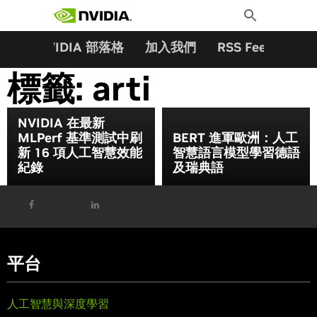
搜尋關鍵字:
Skip
Toggle
to
Search
content
夥伴
NVIDIA 部落格
加入我們
RSS Feeds
訂
標籤:
arti
NVIDIA 在最新
MLPerf 基準測試中刷
BERT 進軍歐洲：人工
新 16 項人工智慧效能
智慧語言模型學習德語
紀錄
及瑞典語
平台
人工智慧與深度學習