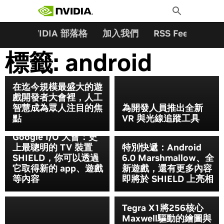
搜尋關鍵字:
Skip
Toggle
to
Search
content
夥伴
NVIDIA 部落格
加入我們
RSS Feeds
訂
標籤:
android
在迄今規模最盛大的遊
戲開發者大會裡，人工
智慧成為眾人注目的焦
為開發人員推出全新
點
VR 與光線追蹤工具
Google I/O 大會：史
上最聰明的 TV 裝置
特別快遞：Android
SHIELD，你可以透過
6.0 Marshmallow、全
它取得新的 app、遊戲
新遊戲，還有更多內容
等內容
即將於 SHIELD 上亮相
Tegra X1將256核心
Maxwell驅動的繪圖與