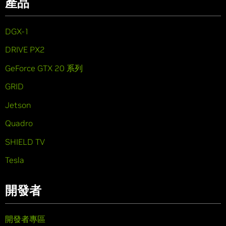
產品
DGX-1
DRIVE PX2
GeForce GTX 20 系列
GRID
Jetson
Quadro
SHIELD TV
Tesla
開發者
開發者專區