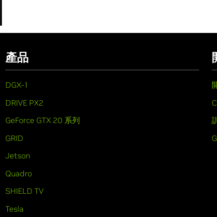
產品
DGX-1
DRIVE PX2
C
GeForce GTX 20 系列
GRID
Jetson
Quadro
SHIELD TV
Tesla