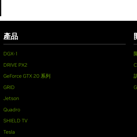
產品
DGX-1
DRIVE PX2
C
GeForce GTX 20 系列
GRID
Jetson
Quadro
SHIELD TV
Tesla