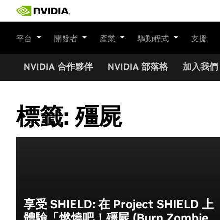
Skip
to
content
平台
開發者
產業
驅動程式
支援
NVIDIA 合作夥伴
NVIDIA 部落格
加入我們
標籤:
殭屍
享受 SHIELD: 在 Project SHIELD 上
體驗「燃燒吧！殭屍 (Burn Zombie