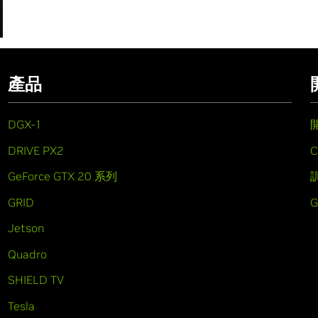
產品
DGX-1
DRIVE PX2
C
GeForce GTX 20 系列
GRID
Jetson
Quadro
SHIELD TV
Tesla