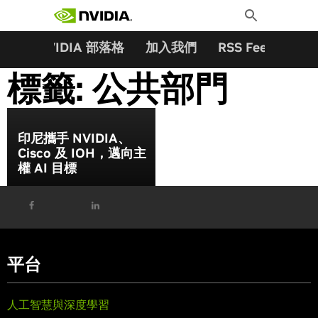
搜尋關鍵字:
Skip
Toggle
to
Search
content
夥伴
NVIDIA 部落格
加入我們
RSS Feeds
訂
標籤:
公共部門
印尼攜手 NVIDIA、
Cisco 及 IOH，邁向主
權 AI 目標
平台
人工智慧與深度學習