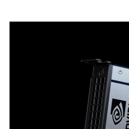
Share
新的執行個體加上 AWS Marketplace 上
的機器學習、深度學習和圖形。
Amazon Web Services
今日宣布
全新的 Ama
NVIDIA T4 Tensor Core GPU，將於近
新的 G4 執行個體將讓 AWS 客戶擁有
戶通過 AWS Marketplace 可將 G4 執行個
速軟體一同使用，以加快執行深度學習、機
Amazon Elastic Container Service
Kubernetes
部署、管理和擴展容器化應用