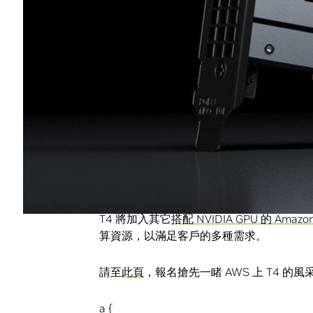
T4 GPU 執行人工智慧推論的效率極為
使用，以便將機器學習模型投放到正式生產
新的 EC2 G4 執行個體還支援下一代電腦
Turing 架構加入了即時光線追蹤、人
「NVIDIA 與 AWS 一直是合作夥
載，還打造出新的人工智慧解決方案。我們
成本效益的方式，加快機器學習推論和圖
Matt Garman 說。
T4 將加入其它
搭配 NVIDIA GPU 的 Amaz
算資源，以滿足客戶的多種需求。
請至
此頁
，報名搶先一睹 AWS 上 T4 的風
a {