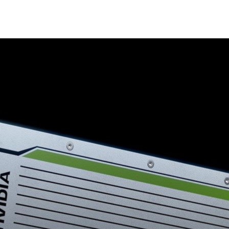
的 NVIDIA CUDA-X AI 加速軟體，非常適合用以部署具成本效益
zon Elastic Compute Cloud（EC2）G4 執行個體搭配
日內推出。
一個多用途平台，以具成本效益的方式部署多種人工智慧服務。客
體搭配包括 NVIDIA CUDA-X AI 函式庫在內的 NVIDIA GPU 加
器學習和資料分析的速度。
 for Kubernetes 也將支援 T4，客戶便可輕鬆在 EC2 G4 GPU 上使用
程式。