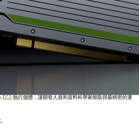
出色，十分適合想要尋找功能強大、平價高效雲端解決方案的企業
環境。
圖形，讓創意和技術專業人員能更快處理各項工作。NVIDIA
工智慧、模擬和光柵化，從根本上為電腦圖形改頭換面。
伴，幫助客戶在雲端環境裡運行需要大量運算作業的人工智慧工作負
透過 T4 加持的 G4 執行個體，讓客戶能以更輕鬆、更符合
形密集型應用程式的執行速度。」AWS 運算服務部門副總裁
on EC2 執行個體
，讓開發人員和資料科學家能取得最精密的運
采。